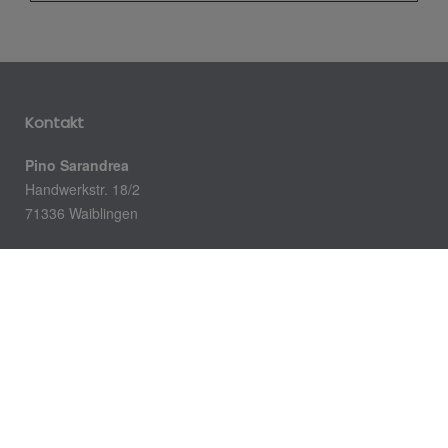
Kontakt
Pino Sarandrea
Handwerkstr. 18/2
71336 Waiblingen
Telefon: 07151 987784
Telefax: 07151-987785
E-Mail: info@sarandrea.de
Öffnungszeiten
Büro: