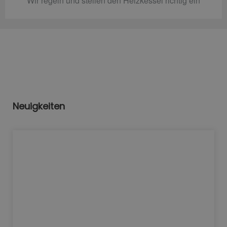
Wir regeln und stellen den Heizkessel richtig ein
Neuigkeiten